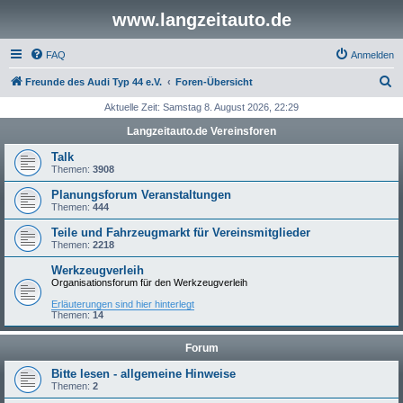
www.langzeitauto.de
FAQ
Anmelden
S
Freunde des Audi Typ 44 e.V.
Foren-Übersicht
u
Aktuelle Zeit: Samstag 8. August 2026, 22:29
c
Langzeitauto.de Vereinsforen
h
Talk
e
Themen:
3908
Planungsforum Veranstaltungen
Themen:
444
Teile und Fahrzeugmarkt für Vereinsmitglieder
Themen:
2218
Werkzeugverleih
Organisationsforum für den Werkzeugverleih
Erläuterungen sind hier hinterlegt
Themen:
14
Forum
Bitte lesen - allgemeine Hinweise
Themen:
2