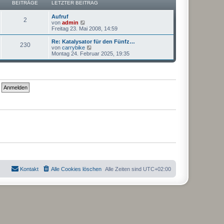
a
BEITRÄGE
LETZTER BEITRAG
i
r
g
t
B
r
Aufruf
e
2
a
N
von
admin
i
g
e
Freitag 23. Mai 2008, 14:59
t
u
r
e
Re: Katalysator für den Fünfz…
a
230
s
N
von
carrybike
g
t
e
Montag 24. Februar 2025, 19:35
e
u
r
e
B
s
e
t
i
e
t
r
r
B
a
e
g
i
t
r
a
g
Kontakt
Alle Cookies löschen
Alle Zeiten sind
UTC+02:00