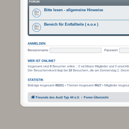
FORUM
Bitte lesen - allgemeine Hinweise
Bereich für Entfallteile ( e.o.e )
ANMELDEN
Benutzername:
Passwort:
WER IST ONLINE?
Insgesamt sind
0
Besucher online :: 0 sichtbare Mitglieder und 0 unsicht
Der Besucherrekord liegt bei
10
Besuchern, die am Donnerstag 2. Dezemb
STATISTIK
Beiträge insgesamt
88251
• Themen insgesamt
9627
• Mitglieder insge
Freunde des Audi Typ 44 e.V.
Foren-Übersicht