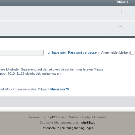
THEMEN
2
52
Ich habe mein Passwort vergessen
|
Angemeldet bleiben
bare Mitglieder (basierend auf den aktiven Besuchern der letzten Minute)
er 2010, 11:18 gleichzeitig online waren.
samt
545
• Unser neuestes Mitglied:
Mainzaaa79
Powered by
phpBB
® Forum Software © phpBB Limited
Deutsche Übersetzung durch
phpBB.de
Datenschutz
|
Nutzungsbedingungen