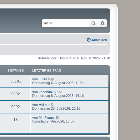
Suche
Erweiterte Suche
Anmelden
Aktuelle Zeit: Donnerstag 6. August 2026, 21:10
BEITRÄGE
LETZTER BEITRAG
N
von
JGillich
38791
e
Donnerstag 6. August 2026, 11:38
u
e
N
von
kspanda750
9832
s
e
Donnerstag 6. August 2026, 14:16
t
u
e
e
N
von
Helmut
r
9992
s
e
Donnerstag 23. Juli 2026, 21:16
B
t
u
e
e
e
i
N
von
Mr. Floppy
r
18
s
t
e
Samstag 9. Mai 2026, 17:07
B
t
r
u
e
e
a
e
i
r
g
s
t
B
t
r
e
e