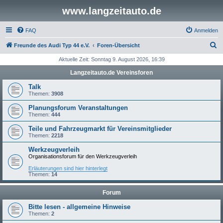
www.langzeitauto.de
FAQ
Anmelden
S
Freunde des Audi Typ 44 e.V.
Foren-Übersicht
u
Aktuelle Zeit: Sonntag 9. August 2026, 16:39
c
Langzeitauto.de Vereinsforen
h
Talk
e
Themen:
3908
Planungsforum Veranstaltungen
Themen:
444
Teile und Fahrzeugmarkt für Vereinsmitglieder
Themen:
2218
Werkzeugverleih
Organisationsforum für den Werkzeugverleih
Erläuterungen sind hier hinterlegt
Themen:
14
Forum
Bitte lesen - allgemeine Hinweise
Themen:
2