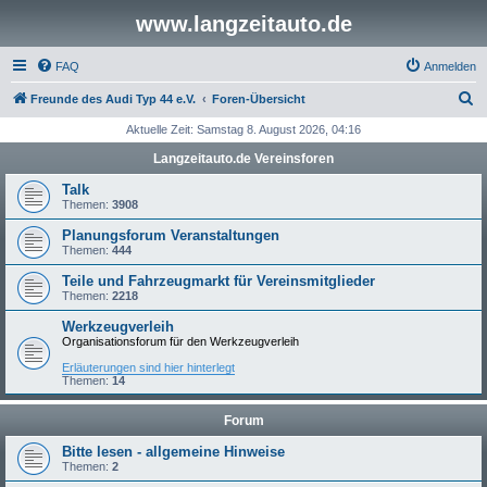
www.langzeitauto.de
FAQ
Anmelden
S
Freunde des Audi Typ 44 e.V.
Foren-Übersicht
u
Aktuelle Zeit: Samstag 8. August 2026, 04:16
c
Langzeitauto.de Vereinsforen
h
Talk
e
Themen:
3908
Planungsforum Veranstaltungen
Themen:
444
Teile und Fahrzeugmarkt für Vereinsmitglieder
Themen:
2218
Werkzeugverleih
Organisationsforum für den Werkzeugverleih
Erläuterungen sind hier hinterlegt
Themen:
14
Forum
Bitte lesen - allgemeine Hinweise
Themen:
2