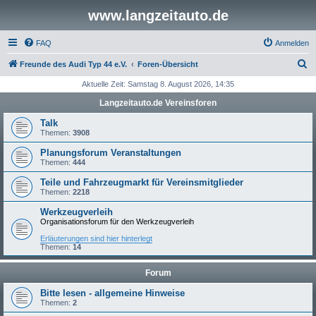
www.langzeitauto.de
FAQ
Anmelden
S
Freunde des Audi Typ 44 e.V.
Foren-Übersicht
u
Aktuelle Zeit: Samstag 8. August 2026, 14:35
c
Langzeitauto.de Vereinsforen
h
Talk
e
Themen:
3908
Planungsforum Veranstaltungen
Themen:
444
Teile und Fahrzeugmarkt für Vereinsmitglieder
Themen:
2218
Werkzeugverleih
Organisationsforum für den Werkzeugverleih
Erläuterungen sind hier hinterlegt
Themen:
14
Forum
Bitte lesen - allgemeine Hinweise
Themen:
2