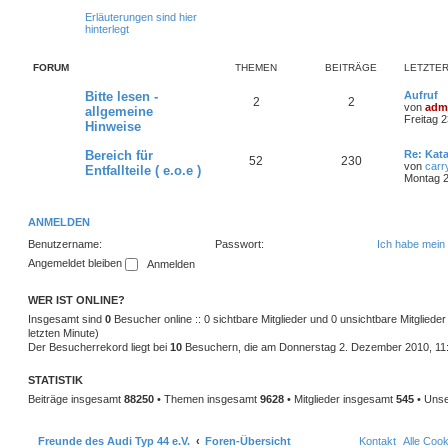
Erläuterungen sind hier
hinterlegt
FORUM
THEMEN
BEITRÄGE
LETZTER
Bitte lesen -
Aufruf
2
2
von
adm
allgemeine
Freitag 2
Hinweise
Bereich für
Re: Kat
52
230
von
carr
Entfallteile ( e.o.e )
Montag 2
ANMELDEN
Benutzername:
Passwort:
Ich habe mein
Angemeldet bleiben
WER IST ONLINE?
Insgesamt sind
0
Besucher online :: 0 sichtbare Mitglieder und 0 unsichtbare Mitgliede
letzten Minute)
Der Besucherrekord liegt bei
10
Besuchern, die am Donnerstag 2. Dezember 2010, 11:18
STATISTIK
Beiträge insgesamt
88250
• Themen insgesamt
9628
• Mitglieder insgesamt
545
• Unse
Freunde des Audi Typ 44 e.V.
Foren-Übersicht
Kontakt
Alle Coo