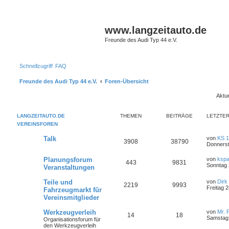
www.langzeitauto.de
Freunde des Audi Typ 44 e.V.
Schnellzugriff
FAQ
Freunde des Audi Typ 44 e.V.
Foren-Übersicht
Aktue
LANGZEITAUTO.DE
THEMEN
BEITRÄGE
LETZTER
VEREINSFOREN
Talk
von
KS 
3908
38790
Donnerst
Planungsforum
von
ksp
443
9831
Sonntag 
Veranstaltungen
Teile und
von
Dirk
2219
9993
Freitag 2
Fahrzeugmarkt für
Vereinsmitglieder
Werkzeugverleih
von
Mr. 
14
18
Samstag 
Organisationsforum für
den Werkzeugverleih