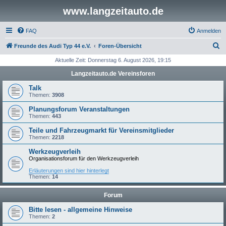
www.langzeitauto.de
FAQ
Anmelden
S
Freunde des Audi Typ 44 e.V.
Foren-Übersicht
u
Aktuelle Zeit: Donnerstag 6. August 2026, 19:15
c
Langzeitauto.de Vereinsforen
h
Talk
e
Themen:
3908
Planungsforum Veranstaltungen
Themen:
443
Teile und Fahrzeugmarkt für Vereinsmitglieder
Themen:
2218
Werkzeugverleih
Organisationsforum für den Werkzeugverleih
Erläuterungen sind hier hinterlegt
Themen:
14
Forum
Bitte lesen - allgemeine Hinweise
Themen:
2