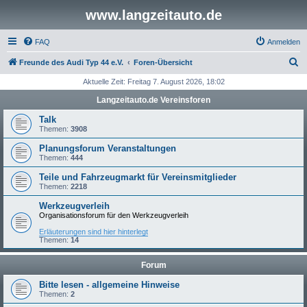
www.langzeitauto.de
FAQ
Anmelden
S
Freunde des Audi Typ 44 e.V.
Foren-Übersicht
u
Aktuelle Zeit: Freitag 7. August 2026, 18:02
c
Langzeitauto.de Vereinsforen
h
Talk
e
Themen:
3908
Planungsforum Veranstaltungen
Themen:
444
Teile und Fahrzeugmarkt für Vereinsmitglieder
Themen:
2218
Werkzeugverleih
Organisationsforum für den Werkzeugverleih
Erläuterungen sind hier hinterlegt
Themen:
14
Forum
Bitte lesen - allgemeine Hinweise
Themen:
2