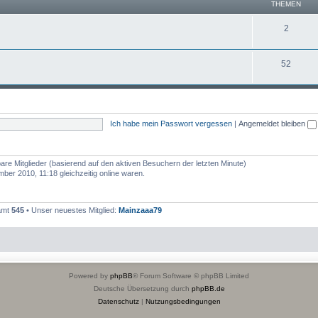
THEMEN
2
52
Ich habe mein Passwort vergessen
|
Angemeldet bleiben
bare Mitglieder (basierend auf den aktiven Besuchern der letzten Minute)
er 2010, 11:18 gleichzeitig online waren.
samt
545
• Unser neuestes Mitglied:
Mainzaaa79
Powered by
phpBB
® Forum Software © phpBB Limited
Deutsche Übersetzung durch
phpBB.de
Datenschutz
|
Nutzungsbedingungen