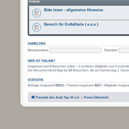
FORUM
Bitte lesen - allgemeine Hinweise
Bereich für Entfallteile ( e.o.e )
ANMELDEN
Benutzername:
Passwort:
WER IST ONLINE?
Insgesamt sind
0
Besucher online :: 0 sichtbare Mitglieder und 0 unsicht
Der Besucherrekord liegt bei
10
Besuchern, die am Donnerstag 2. Dezemb
STATISTIK
Beiträge insgesamt
88251
• Themen insgesamt
9627
• Mitglieder insge
Freunde des Audi Typ 44 e.V.
Foren-Übersicht