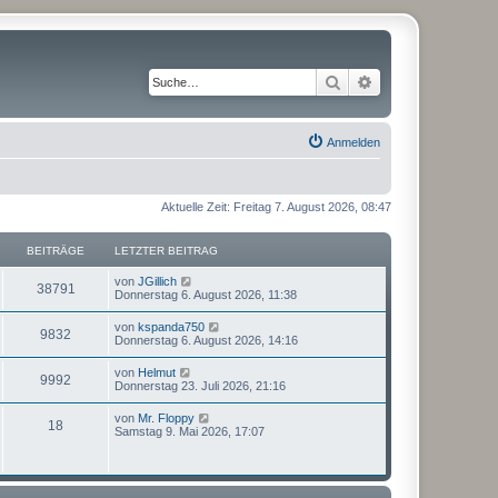
Suche
Erweiterte Suche
Anmelden
Aktuelle Zeit: Freitag 7. August 2026, 08:47
BEITRÄGE
LETZTER BEITRAG
N
von
JGillich
38791
e
Donnerstag 6. August 2026, 11:38
u
e
N
von
kspanda750
9832
s
e
Donnerstag 6. August 2026, 14:16
t
u
e
e
N
von
Helmut
r
9992
s
e
Donnerstag 23. Juli 2026, 21:16
B
t
u
e
e
e
i
N
von
Mr. Floppy
r
18
s
t
e
Samstag 9. Mai 2026, 17:07
B
t
r
u
e
e
a
e
i
r
g
s
t
B
t
r
e
e