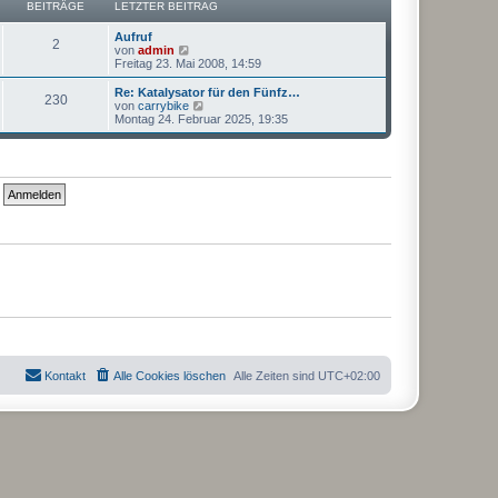
a
BEITRÄGE
LETZTER BEITRAG
i
r
g
t
B
r
Aufruf
e
2
a
N
von
admin
i
g
e
Freitag 23. Mai 2008, 14:59
t
u
r
e
Re: Katalysator für den Fünfz…
a
230
s
N
von
carrybike
g
t
e
Montag 24. Februar 2025, 19:35
e
u
r
e
B
s
e
t
i
e
t
r
r
B
a
e
g
i
t
r
a
g
Kontakt
Alle Cookies löschen
Alle Zeiten sind
UTC+02:00