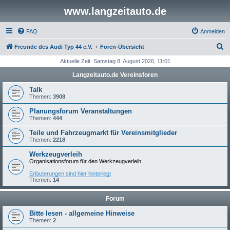
www.langzeitauto.de
FAQ
Anmelden
S
Freunde des Audi Typ 44 e.V.
Foren-Übersicht
u
Aktuelle Zeit: Samstag 8. August 2026, 11:01
c
Langzeitauto.de Vereinsforen
h
Talk
e
Themen:
3908
Planungsforum Veranstaltungen
Themen:
444
Teile und Fahrzeugmarkt für Vereinsmitglieder
Themen:
2218
Werkzeugverleih
Organisationsforum für den Werkzeugverleih
Erläuterungen sind hier hinterlegt
Themen:
14
Forum
Bitte lesen - allgemeine Hinweise
Themen:
2