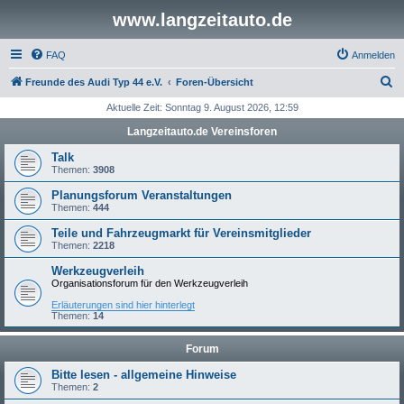
www.langzeitauto.de
FAQ
Anmelden
S
Freunde des Audi Typ 44 e.V.
Foren-Übersicht
u
Aktuelle Zeit: Sonntag 9. August 2026, 12:59
c
Langzeitauto.de Vereinsforen
h
Talk
e
Themen:
3908
Planungsforum Veranstaltungen
Themen:
444
Teile und Fahrzeugmarkt für Vereinsmitglieder
Themen:
2218
Werkzeugverleih
Organisationsforum für den Werkzeugverleih
Erläuterungen sind hier hinterlegt
Themen:
14
Forum
Bitte lesen - allgemeine Hinweise
Themen:
2