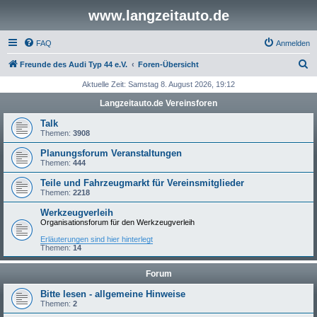
www.langzeitauto.de
FAQ
Anmelden
S
Freunde des Audi Typ 44 e.V.
Foren-Übersicht
u
Aktuelle Zeit: Samstag 8. August 2026, 19:12
c
Langzeitauto.de Vereinsforen
h
Talk
e
Themen:
3908
Planungsforum Veranstaltungen
Themen:
444
Teile und Fahrzeugmarkt für Vereinsmitglieder
Themen:
2218
Werkzeugverleih
Organisationsforum für den Werkzeugverleih
Erläuterungen sind hier hinterlegt
Themen:
14
Forum
Bitte lesen - allgemeine Hinweise
Themen:
2