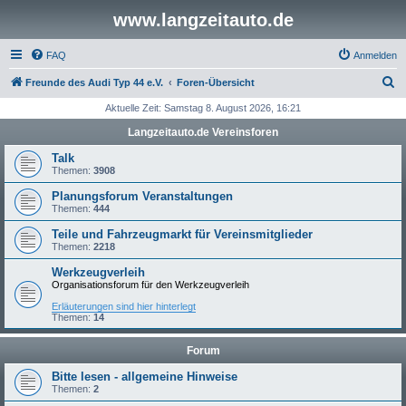
www.langzeitauto.de
FAQ
Anmelden
S
Freunde des Audi Typ 44 e.V.
Foren-Übersicht
u
Aktuelle Zeit: Samstag 8. August 2026, 16:21
c
Langzeitauto.de Vereinsforen
h
Talk
e
Themen:
3908
Planungsforum Veranstaltungen
Themen:
444
Teile und Fahrzeugmarkt für Vereinsmitglieder
Themen:
2218
Werkzeugverleih
Organisationsforum für den Werkzeugverleih
Erläuterungen sind hier hinterlegt
Themen:
14
Forum
Bitte lesen - allgemeine Hinweise
Themen:
2