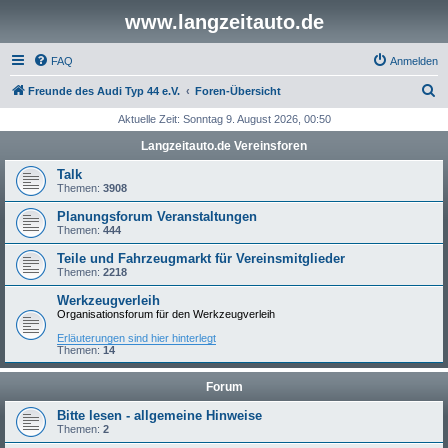
www.langzeitauto.de
FAQ
Anmelden
S
Freunde des Audi Typ 44 e.V.
Foren-Übersicht
u
Aktuelle Zeit: Sonntag 9. August 2026, 00:50
c
Langzeitauto.de Vereinsforen
h
Talk
e
Themen:
3908
Planungsforum Veranstaltungen
Themen:
444
Teile und Fahrzeugmarkt für Vereinsmitglieder
Themen:
2218
Werkzeugverleih
Organisationsforum für den Werkzeugverleih
Erläuterungen sind hier hinterlegt
Themen:
14
Forum
Bitte lesen - allgemeine Hinweise
Themen:
2