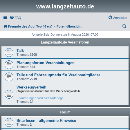
www.langzeitauto.de
FAQ
Anmelden
S
Freunde des Audi Typ 44 e.V.
Foren-Übersicht
u
Aktuelle Zeit: Donnerstag 6. August 2026, 07:02
c
Langzeitauto.de Vereinsforen
h
Talk
e
Themen:
3908
Planungsforum Veranstaltungen
Themen:
443
Teile und Fahrzeugmarkt für Vereinsmitglieder
Themen:
2219
Werkzeugverleih
Organisationsforum für den Werkzeugverleih
Erläuterungen sind hier hinterlegt
Themen:
14
Forum
Bitte lesen - allgemeine Hinweise
Themen:
2