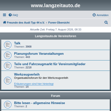
www.langzeitauto.de
FAQ
Anmelden
S
Freunde des Audi Typ 44 e.V.
Foren-Übersicht
u
Aktuelle Zeit: Freitag 7. August 2026, 08:33
c
Langzeitauto.de Vereinsforen
h
Talk
e
Themen:
3908
Planungsforum Veranstaltungen
Themen:
443
Teile und Fahrzeugmarkt für Vereinsmitglieder
Themen:
2218
Werkzeugverleih
Organisationsforum für den Werkzeugverleih
Erläuterungen sind hier hinterlegt
Themen:
14
Forum
Bitte lesen - allgemeine Hinweise
Themen:
2