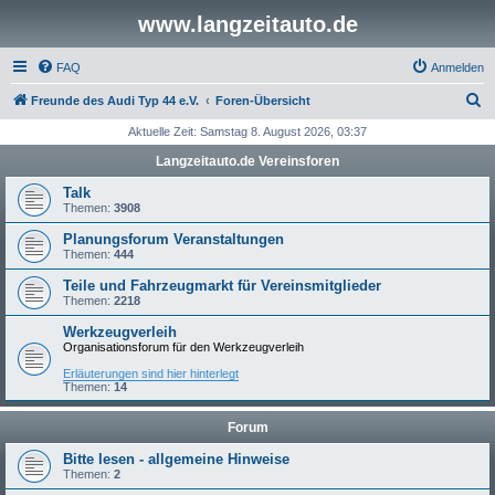
www.langzeitauto.de
FAQ
Anmelden
S
Freunde des Audi Typ 44 e.V.
Foren-Übersicht
u
Aktuelle Zeit: Samstag 8. August 2026, 03:37
c
Langzeitauto.de Vereinsforen
h
Talk
e
Themen:
3908
Planungsforum Veranstaltungen
Themen:
444
Teile und Fahrzeugmarkt für Vereinsmitglieder
Themen:
2218
Werkzeugverleih
Organisationsforum für den Werkzeugverleih
Erläuterungen sind hier hinterlegt
Themen:
14
Forum
Bitte lesen - allgemeine Hinweise
Themen:
2