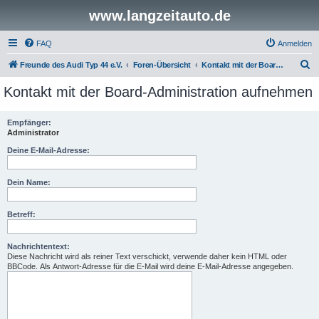
www.langzeitauto.de
FAQ
Anmelden
S
Freunde des Audi Typ 44 e.V.
Foren-Übersicht
Kontakt mit der Board-Administration aufnehmen
u
Kontakt mit der Board-Administration aufnehmen
c
h
Empfänger:
Administrator
e
Deine E-Mail-Adresse:
Dein Name:
Betreff:
Nachrichtentext:
Diese Nachricht wird als reiner Text verschickt, verwende daher kein HTML oder
BBCode. Als Antwort-Adresse für die E-Mail wird deine E-Mail-Adresse angegeben.