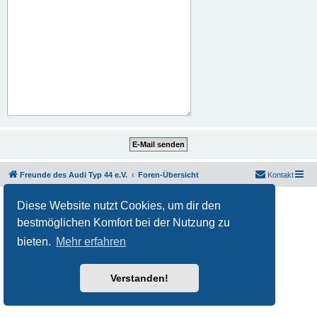
Freunde des Audi Typ 44 e.V.
Foren-Übersicht
Kontakt
Powered by
phpBB
® Forum Software © phpBB Limited
Diese Website nutzt Cookies, um dir den
Deutsche Übersetzung durch
phpBB.de
bestmöglichen Komfort bei der Nutzung zu
Datenschutz
|
Nutzungsbedingungen
bieten.
Mehr erfahren
Verstanden!