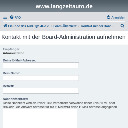
www.langzeitauto.de
FAQ
Anmelden
S
Freunde des Audi Typ 44 e.V.
Foren-Übersicht
Kontakt mit der Board-Administration aufnehmen
u
Kontakt mit der Board-Administration aufnehmen
c
h
Empfänger:
Administrator
e
Deine E-Mail-Adresse:
Dein Name:
Betreff:
Nachrichtentext:
Diese Nachricht wird als reiner Text verschickt, verwende daher kein HTML oder
BBCode. Als Antwort-Adresse für die E-Mail wird deine E-Mail-Adresse angegeben.