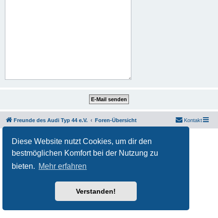
Freunde des Audi Typ 44 e.V.
Foren-Übersicht
Kontakt
Powered by
phpBB
® Forum Software © phpBB Limited
Diese Website nutzt Cookies, um dir den
Deutsche Übersetzung durch
phpBB.de
bestmöglichen Komfort bei der Nutzung zu
Datenschutz
|
Nutzungsbedingungen
bieten.
Mehr erfahren
Verstanden!