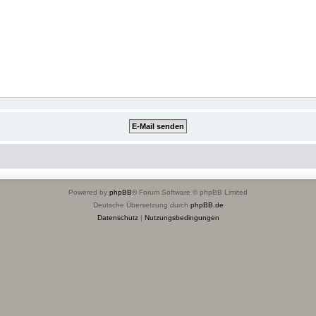
Powered by
phpBB
® Forum Software © phpBB Limited
Deutsche Übersetzung durch
phpBB.de
Datenschutz
|
Nutzungsbedingungen