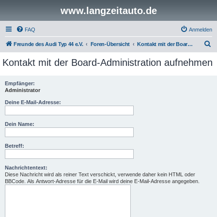
www.langzeitauto.de
FAQ
Anmelden
S
Freunde des Audi Typ 44 e.V.
Foren-Übersicht
Kontakt mit der Board-Administration aufnehmen
u
Kontakt mit der Board-Administration aufnehmen
c
h
Empfänger:
Administrator
e
Deine E-Mail-Adresse:
Dein Name:
Betreff:
Nachrichtentext:
Diese Nachricht wird als reiner Text verschickt, verwende daher kein HTML oder
BBCode. Als Antwort-Adresse für die E-Mail wird deine E-Mail-Adresse angegeben.