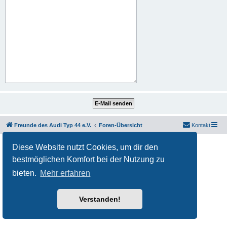
Freunde des Audi Typ 44 e.V.
Foren-Übersicht
Kontakt
Powered by
phpBB
® Forum Software © phpBB Limited
Diese Website nutzt Cookies, um dir den
Deutsche Übersetzung durch
phpBB.de
bestmöglichen Komfort bei der Nutzung zu
Datenschutz
|
Nutzungsbedingungen
bieten.
Mehr erfahren
Verstanden!