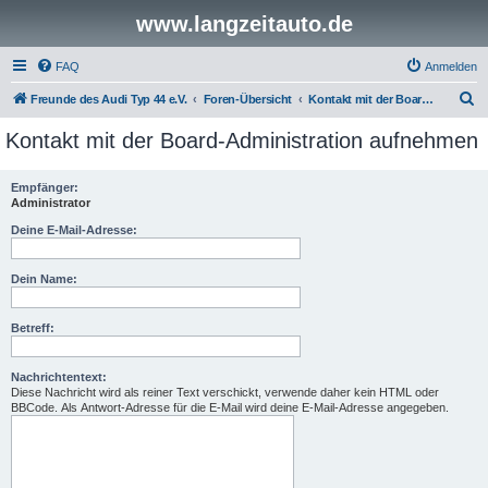
www.langzeitauto.de
FAQ
Anmelden
S
Freunde des Audi Typ 44 e.V.
Foren-Übersicht
Kontakt mit der Board-Administration aufnehmen
u
Kontakt mit der Board-Administration aufnehmen
c
h
Empfänger:
Administrator
e
Deine E-Mail-Adresse:
Dein Name:
Betreff:
Nachrichtentext:
Diese Nachricht wird als reiner Text verschickt, verwende daher kein HTML oder
BBCode. Als Antwort-Adresse für die E-Mail wird deine E-Mail-Adresse angegeben.