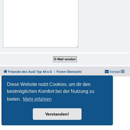
Freunde des Audi Typ 44 e.V.
Foren-Übersicht
Kontakt
Powered by
phpBB
® Forum Software © phpBB Limited
Diese Website nutzt Cookies, um dir den
Deutsche Übersetzung durch
phpBB.de
bestmöglichen Komfort bei der Nutzung zu
Datenschutz
|
Nutzungsbedingungen
bieten.
Mehr erfahren
Verstanden!