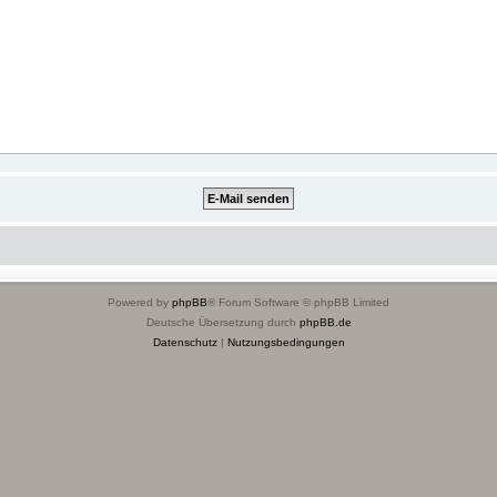
Powered by
phpBB
® Forum Software © phpBB Limited
Deutsche Übersetzung durch
phpBB.de
Datenschutz
|
Nutzungsbedingungen