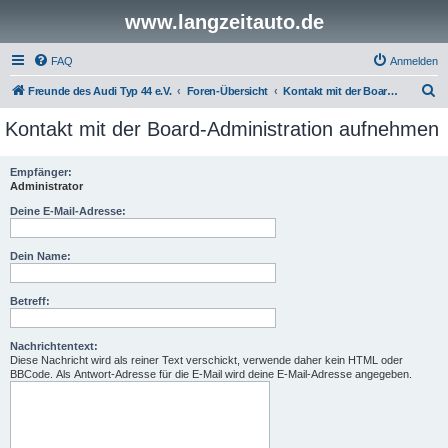
www.langzeitauto.de
FAQ
Anmelden
S
Freunde des Audi Typ 44 e.V.
Foren-Übersicht
Kontakt mit der Board-Administration aufnehmen
u
Kontakt mit der Board-Administration aufnehmen
c
h
Empfänger:
Administrator
e
Deine E-Mail-Adresse:
Dein Name:
Betreff:
Nachrichtentext:
Diese Nachricht wird als reiner Text verschickt, verwende daher kein HTML oder
BBCode. Als Antwort-Adresse für die E-Mail wird deine E-Mail-Adresse angegeben.