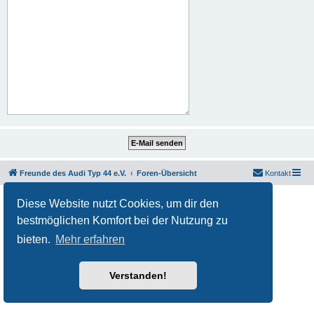
Freunde des Audi Typ 44 e.V.
Foren-Übersicht
Kontakt
Powered by
phpBB
® Forum Software © phpBB Limited
Diese Website nutzt Cookies, um dir den
Deutsche Übersetzung durch
phpBB.de
bestmöglichen Komfort bei der Nutzung zu
Datenschutz
|
Nutzungsbedingungen
bieten.
Mehr erfahren
Verstanden!