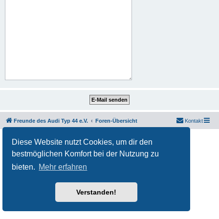
Freunde des Audi Typ 44 e.V.
Foren-Übersicht
Kontakt
Powered by
phpBB
® Forum Software © phpBB Limited
Diese Website nutzt Cookies, um dir den
Deutsche Übersetzung durch
phpBB.de
bestmöglichen Komfort bei der Nutzung zu
Datenschutz
|
Nutzungsbedingungen
bieten.
Mehr erfahren
Verstanden!