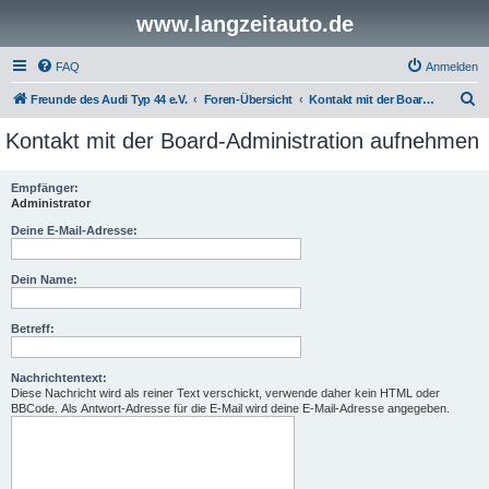
www.langzeitauto.de
FAQ
Anmelden
S
Freunde des Audi Typ 44 e.V.
Foren-Übersicht
Kontakt mit der Board-Administration aufnehmen
u
Kontakt mit der Board-Administration aufnehmen
c
h
Empfänger:
Administrator
e
Deine E-Mail-Adresse:
Dein Name:
Betreff:
Nachrichtentext:
Diese Nachricht wird als reiner Text verschickt, verwende daher kein HTML oder
BBCode. Als Antwort-Adresse für die E-Mail wird deine E-Mail-Adresse angegeben.