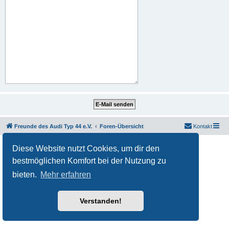
Freunde des Audi Typ 44 e.V.
Foren-Übersicht
Kontakt
Powered by
phpBB
® Forum Software © phpBB Limited
Diese Website nutzt Cookies, um dir den
Deutsche Übersetzung durch
phpBB.de
bestmöglichen Komfort bei der Nutzung zu
Datenschutz
|
Nutzungsbedingungen
bieten.
Mehr erfahren
Verstanden!