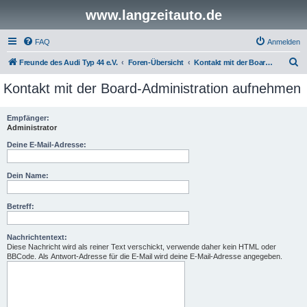
www.langzeitauto.de
FAQ
Anmelden
S
Freunde des Audi Typ 44 e.V.
Foren-Übersicht
Kontakt mit der Board-Administration aufnehmen
u
Kontakt mit der Board-Administration aufnehmen
c
h
Empfänger:
Administrator
e
Deine E-Mail-Adresse:
Dein Name:
Betreff:
Nachrichtentext:
Diese Nachricht wird als reiner Text verschickt, verwende daher kein HTML oder
BBCode. Als Antwort-Adresse für die E-Mail wird deine E-Mail-Adresse angegeben.