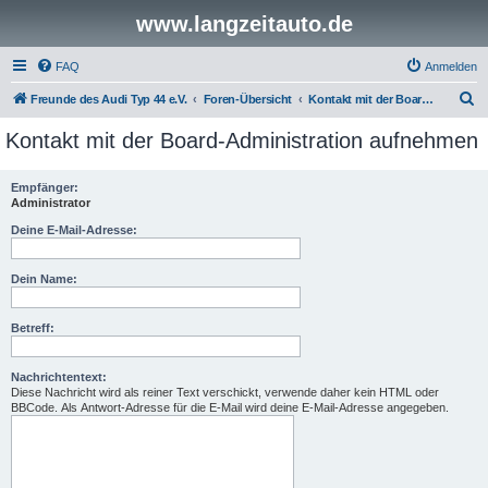
www.langzeitauto.de
FAQ
Anmelden
S
Freunde des Audi Typ 44 e.V.
Foren-Übersicht
Kontakt mit der Board-Administration aufnehmen
u
Kontakt mit der Board-Administration aufnehmen
c
h
Empfänger:
Administrator
e
Deine E-Mail-Adresse:
Dein Name:
Betreff:
Nachrichtentext:
Diese Nachricht wird als reiner Text verschickt, verwende daher kein HTML oder
BBCode. Als Antwort-Adresse für die E-Mail wird deine E-Mail-Adresse angegeben.