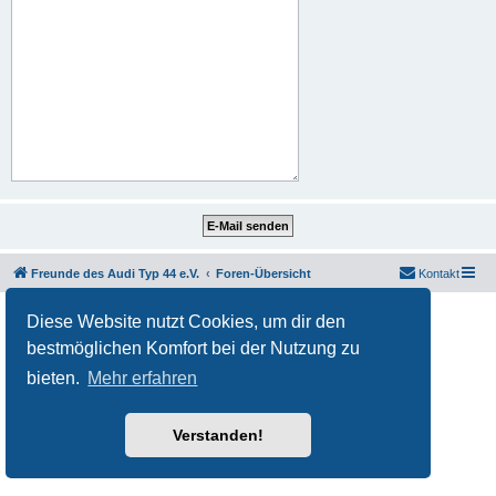
Freunde des Audi Typ 44 e.V.
Foren-Übersicht
Kontakt
Powered by
phpBB
® Forum Software © phpBB Limited
Diese Website nutzt Cookies, um dir den
Deutsche Übersetzung durch
phpBB.de
bestmöglichen Komfort bei der Nutzung zu
Datenschutz
|
Nutzungsbedingungen
bieten.
Mehr erfahren
Verstanden!