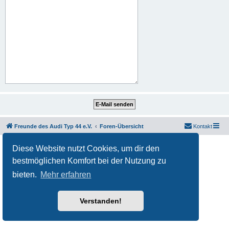
Freunde des Audi Typ 44 e.V.
Foren-Übersicht
Kontakt
Powered by
phpBB
® Forum Software © phpBB Limited
Diese Website nutzt Cookies, um dir den
Deutsche Übersetzung durch
phpBB.de
bestmöglichen Komfort bei der Nutzung zu
Datenschutz
|
Nutzungsbedingungen
bieten.
Mehr erfahren
Verstanden!