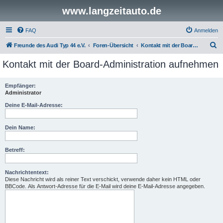
www.langzeitauto.de
FAQ
Anmelden
S
Freunde des Audi Typ 44 e.V.
Foren-Übersicht
Kontakt mit der Board-Administration aufnehmen
u
Kontakt mit der Board-Administration aufnehmen
c
h
Empfänger:
Administrator
e
Deine E-Mail-Adresse:
Dein Name:
Betreff:
Nachrichtentext:
Diese Nachricht wird als reiner Text verschickt, verwende daher kein HTML oder
BBCode. Als Antwort-Adresse für die E-Mail wird deine E-Mail-Adresse angegeben.