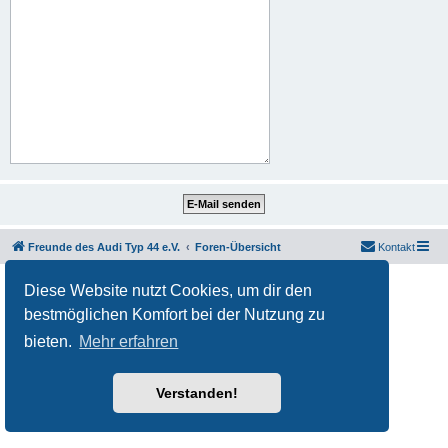
Freunde des Audi Typ 44 e.V.
Foren-Übersicht
Kontakt
Powered by
phpBB
® Forum Software © phpBB Limited
Diese Website nutzt Cookies, um dir den
Deutsche Übersetzung durch
phpBB.de
bestmöglichen Komfort bei der Nutzung zu
Datenschutz
|
Nutzungsbedingungen
bieten.
Mehr erfahren
Verstanden!