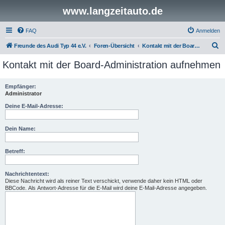
www.langzeitauto.de
FAQ
Anmelden
S
Freunde des Audi Typ 44 e.V.
Foren-Übersicht
Kontakt mit der Board-Administration aufnehmen
u
Kontakt mit der Board-Administration aufnehmen
c
h
Empfänger:
Administrator
e
Deine E-Mail-Adresse:
Dein Name:
Betreff:
Nachrichtentext:
Diese Nachricht wird als reiner Text verschickt, verwende daher kein HTML oder
BBCode. Als Antwort-Adresse für die E-Mail wird deine E-Mail-Adresse angegeben.