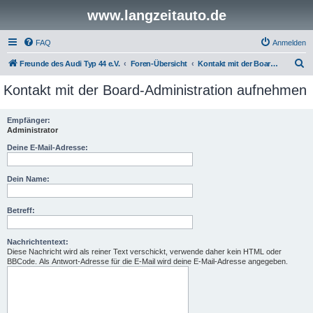
www.langzeitauto.de
FAQ
Anmelden
S
Freunde des Audi Typ 44 e.V.
Foren-Übersicht
Kontakt mit der Board-Administration aufnehmen
u
Kontakt mit der Board-Administration aufnehmen
c
h
Empfänger:
Administrator
e
Deine E-Mail-Adresse:
Dein Name:
Betreff:
Nachrichtentext:
Diese Nachricht wird als reiner Text verschickt, verwende daher kein HTML oder
BBCode. Als Antwort-Adresse für die E-Mail wird deine E-Mail-Adresse angegeben.