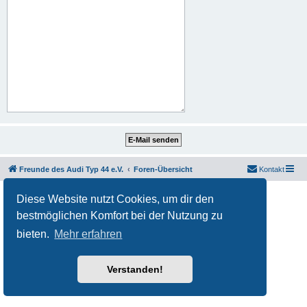
Freunde des Audi Typ 44 e.V.
Foren-Übersicht
Kontakt
Powered by
phpBB
® Forum Software © phpBB Limited
Diese Website nutzt Cookies, um dir den
Deutsche Übersetzung durch
phpBB.de
bestmöglichen Komfort bei der Nutzung zu
Datenschutz
|
Nutzungsbedingungen
bieten.
Mehr erfahren
Verstanden!