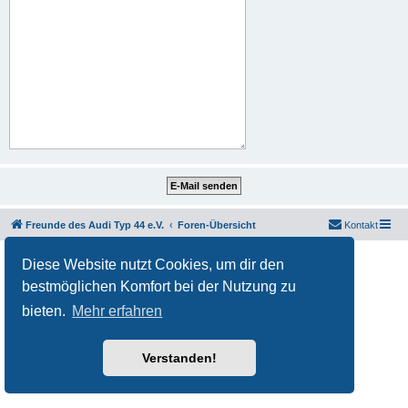
Freunde des Audi Typ 44 e.V.
Foren-Übersicht
Kontakt
Powered by
phpBB
® Forum Software © phpBB Limited
Diese Website nutzt Cookies, um dir den
Deutsche Übersetzung durch
phpBB.de
bestmöglichen Komfort bei der Nutzung zu
Datenschutz
|
Nutzungsbedingungen
bieten.
Mehr erfahren
Verstanden!