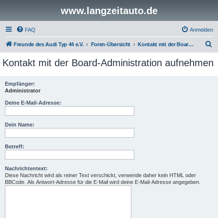
www.langzeitauto.de
FAQ
Anmelden
S
Freunde des Audi Typ 44 e.V.
Foren-Übersicht
Kontakt mit der Board-Administration aufnehmen
u
Kontakt mit der Board-Administration aufnehmen
c
h
Empfänger:
Administrator
e
Deine E-Mail-Adresse:
Dein Name:
Betreff:
Nachrichtentext:
Diese Nachricht wird als reiner Text verschickt, verwende daher kein HTML oder
BBCode. Als Antwort-Adresse für die E-Mail wird deine E-Mail-Adresse angegeben.