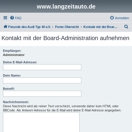
www.langzeitauto.de
FAQ
Anmelden
S
Freunde des Audi Typ 44 e.V.
Foren-Übersicht
Kontakt mit der Board-Administration aufnehmen
u
Kontakt mit der Board-Administration aufnehmen
c
h
Empfänger:
Administrator
e
Deine E-Mail-Adresse:
Dein Name:
Betreff:
Nachrichtentext:
Diese Nachricht wird als reiner Text verschickt, verwende daher kein HTML oder
BBCode. Als Antwort-Adresse für die E-Mail wird deine E-Mail-Adresse angegeben.