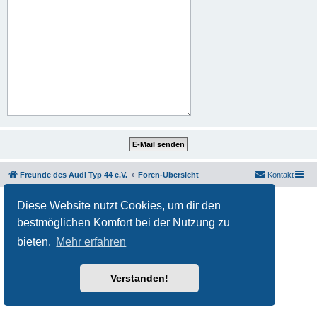
Freunde des Audi Typ 44 e.V.
Foren-Übersicht
Kontakt
Powered by
phpBB
® Forum Software © phpBB Limited
Diese Website nutzt Cookies, um dir den
Deutsche Übersetzung durch
phpBB.de
bestmöglichen Komfort bei der Nutzung zu
Datenschutz
|
Nutzungsbedingungen
bieten.
Mehr erfahren
Verstanden!