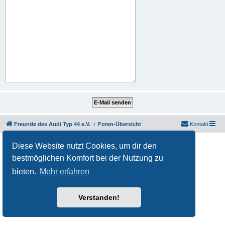
Freunde des Audi Typ 44 e.V.
Foren-Übersicht
Kontakt
Powered by
phpBB
® Forum Software © phpBB Limited
Diese Website nutzt Cookies, um dir den
Deutsche Übersetzung durch
phpBB.de
bestmöglichen Komfort bei der Nutzung zu
Datenschutz
|
Nutzungsbedingungen
bieten.
Mehr erfahren
Verstanden!