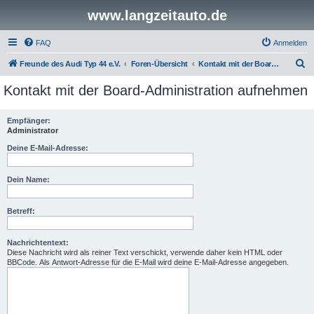
www.langzeitauto.de
FAQ
Anmelden
S
Freunde des Audi Typ 44 e.V.
Foren-Übersicht
Kontakt mit der Board-Administration aufnehmen
u
Kontakt mit der Board-Administration aufnehmen
c
h
Empfänger:
Administrator
e
Deine E-Mail-Adresse:
Dein Name:
Betreff:
Nachrichtentext:
Diese Nachricht wird als reiner Text verschickt, verwende daher kein HTML oder
BBCode. Als Antwort-Adresse für die E-Mail wird deine E-Mail-Adresse angegeben.