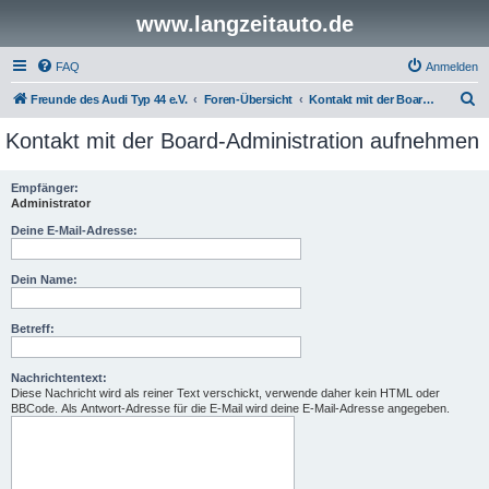
www.langzeitauto.de
FAQ
Anmelden
S
Freunde des Audi Typ 44 e.V.
Foren-Übersicht
Kontakt mit der Board-Administration aufnehmen
u
Kontakt mit der Board-Administration aufnehmen
c
h
Empfänger:
Administrator
e
Deine E-Mail-Adresse:
Dein Name:
Betreff:
Nachrichtentext:
Diese Nachricht wird als reiner Text verschickt, verwende daher kein HTML oder
BBCode. Als Antwort-Adresse für die E-Mail wird deine E-Mail-Adresse angegeben.