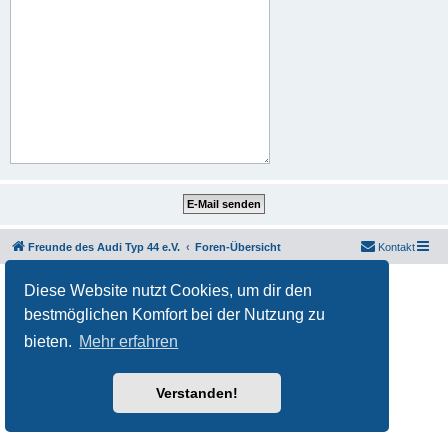
Freunde des Audi Typ 44 e.V.
Foren-Übersicht
Kontakt
Powered by
phpBB
® Forum Software © phpBB Limited
Diese Website nutzt Cookies, um dir den
Deutsche Übersetzung durch
phpBB.de
bestmöglichen Komfort bei der Nutzung zu
Datenschutz
|
Nutzungsbedingungen
bieten.
Mehr erfahren
Verstanden!