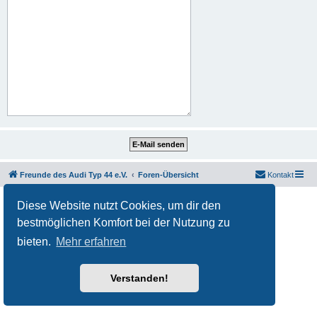
Freunde des Audi Typ 44 e.V.
Foren-Übersicht
Kontakt
Powered by
phpBB
® Forum Software © phpBB Limited
Diese Website nutzt Cookies, um dir den
Deutsche Übersetzung durch
phpBB.de
bestmöglichen Komfort bei der Nutzung zu
Datenschutz
|
Nutzungsbedingungen
bieten.
Mehr erfahren
Verstanden!