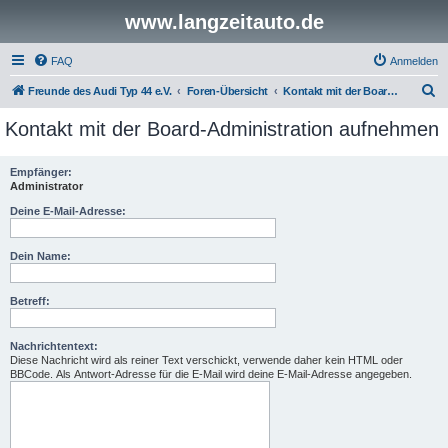
www.langzeitauto.de
FAQ
Anmelden
S
Freunde des Audi Typ 44 e.V.
Foren-Übersicht
Kontakt mit der Board-Administration aufnehmen
u
Kontakt mit der Board-Administration aufnehmen
c
h
Empfänger:
Administrator
e
Deine E-Mail-Adresse:
Dein Name:
Betreff:
Nachrichtentext:
Diese Nachricht wird als reiner Text verschickt, verwende daher kein HTML oder
BBCode. Als Antwort-Adresse für die E-Mail wird deine E-Mail-Adresse angegeben.