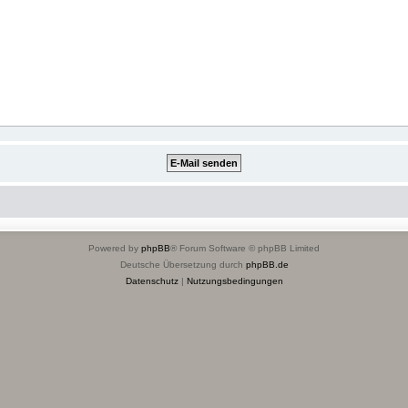
Powered by
phpBB
® Forum Software © phpBB Limited
Deutsche Übersetzung durch
phpBB.de
Datenschutz
|
Nutzungsbedingungen