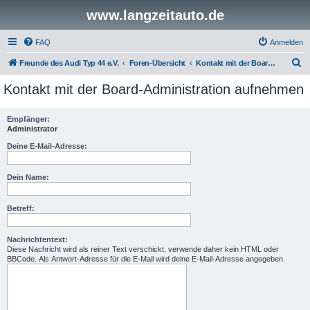
www.langzeitauto.de
FAQ
Anmelden
S
Freunde des Audi Typ 44 e.V.
Foren-Übersicht
Kontakt mit der Board-Administration aufnehmen
u
Kontakt mit der Board-Administration aufnehmen
c
h
Empfänger:
Administrator
e
Deine E-Mail-Adresse:
Dein Name:
Betreff:
Nachrichtentext:
Diese Nachricht wird als reiner Text verschickt, verwende daher kein HTML oder
BBCode. Als Antwort-Adresse für die E-Mail wird deine E-Mail-Adresse angegeben.