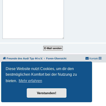
Freunde des Audi Typ 44 e.V.
Foren-Übersicht
Kontakt
Powered by
phpBB
® Forum Software © phpBB Limited
Diese Website nutzt Cookies, um dir den
Deutsche Übersetzung durch
phpBB.de
bestmöglichen Komfort bei der Nutzung zu
Datenschutz
|
Nutzungsbedingungen
bieten.
Mehr erfahren
Verstanden!