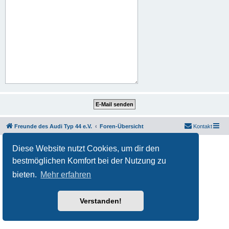
Freunde des Audi Typ 44 e.V.
Foren-Übersicht
Kontakt
Powered by
phpBB
® Forum Software © phpBB Limited
Diese Website nutzt Cookies, um dir den
Deutsche Übersetzung durch
phpBB.de
bestmöglichen Komfort bei der Nutzung zu
Datenschutz
|
Nutzungsbedingungen
bieten.
Mehr erfahren
Verstanden!