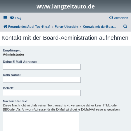
www.langzeitauto.de
FAQ
Anmelden
S
Freunde des Audi Typ 44 e.V.
Foren-Übersicht
Kontakt mit der Board-Administration aufnehmen
u
Kontakt mit der Board-Administration aufnehmen
c
h
Empfänger:
Administrator
e
Deine E-Mail-Adresse:
Dein Name:
Betreff:
Nachrichtentext:
Diese Nachricht wird als reiner Text verschickt, verwende daher kein HTML oder
BBCode. Als Antwort-Adresse für die E-Mail wird deine E-Mail-Adresse angegeben.