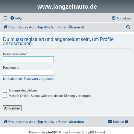
www.langzeitauto.de
FAQ
Anmelden
S
Freunde des Audi Typ 44 e.V.
Foren-Übersicht
u
Du musst registriert und angemeldet sein, um Profile
c
anzuschauen.
h
Benutzername:
e
Passwort:
Ich habe mein Passwort vergessen
Angemeldet bleiben
Meinen Online-Status während dieser Sitzung verbergen
Freunde des Audi Typ 44 e.V.
Foren-Übersicht
Kontakt
Powered by
phpBB
® Forum Software © phpBB Limited