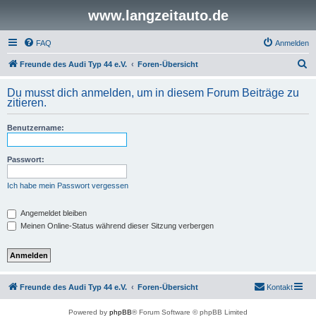
www.langzeitauto.de
FAQ
Anmelden
S
Freunde des Audi Typ 44 e.V.
Foren-Übersicht
u
Du musst dich anmelden, um in diesem Forum Beiträge zu
c
zitieren.
h
Benutzername:
e
Passwort:
Ich habe mein Passwort vergessen
Angemeldet bleiben
Meinen Online-Status während dieser Sitzung verbergen
Freunde des Audi Typ 44 e.V.
Foren-Übersicht
Kontakt
Powered by
phpBB
® Forum Software © phpBB Limited