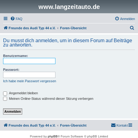
www.langzeitauto.de
FAQ
Anmelden
S
Freunde des Audi Typ 44 e.V.
Foren-Übersicht
u
Du musst dich anmelden, um in diesem Forum auf Beiträge
c
zu antworten.
h
Benutzername:
e
Passwort:
Ich habe mein Passwort vergessen
Angemeldet bleiben
Meinen Online-Status während dieser Sitzung verbergen
Freunde des Audi Typ 44 e.V.
Foren-Übersicht
Kontakt
Powered by
phpBB
® Forum Software © phpBB Limited