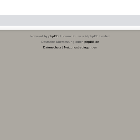
Powered by
phpBB
® Forum Software © phpBB Limited
Deutsche Übersetzung durch
phpBB.de
Datenschutz
|
Nutzungsbedingungen