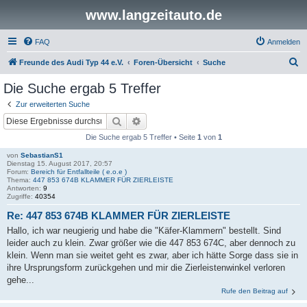
www.langzeitauto.de
FAQ
Anmelden
S
Freunde des Audi Typ 44 e.V.
Foren-Übersicht
Suche
u
Die Suche ergab 5 Treffer
c
Zur erweiterten Suche
h
Suche
Erweiterte Suche
e
Die Suche ergab 5 Treffer • Seite
1
von
1
von
SebastianS1
Dienstag 15. August 2017, 20:57
Forum:
Bereich für Entfallteile ( e.o.e )
Thema:
447 853 674B KLAMMER FÜR ZIERLEISTE
Antworten:
9
Zugriffe:
40354
Re: 447 853 674B KLAMMER FÜR ZIERLEISTE
Hallo, ich war neugierig und habe die "Käfer-Klammern" bestellt. Sind
leider auch zu klein. Zwar größer wie die 447 853 674C, aber dennoch zu
klein. Wenn man sie weitet geht es zwar, aber ich hätte Sorge dass sie in
ihre Ursprungsform zurückgehen und mir die Zierleistenwinkel verloren
gehe...
Rufe den Beitrag auf