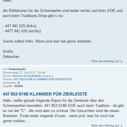
Hallo,
die Reflektoren für die Scheinwerfer sind leider rechts und links EOE und
auch beim Traditions-Shop gibt`s nix:
- 447 941 625 (links)
- 4477 941 626 (rechts)
Suche selbst links. Wenn jmd was hat gerne anbieten.
Grüße
Sebastian
Rufe den Beitrag auf
von
SebastianS1
Donnerstag 27. Juli 2017, 16:48
Forum:
Bereich für Entfallteile ( e.o.e )
Thema:
447 853 674B KLAMMER FÜR ZIERLEISTE
Antworten:
9
Zugriffe:
40354
447 853 674B KLAMMER FÜR ZIERLEISTE
Hallo, wollte gerade folgende Klipse für die Zierleiste über den
Scheinwerfern bestellen: 447 853 674B EOE auch beim Tradition - da gibt
es nur die "C" - die sind aber zu schmal. Die Gesuchten sind die etwas
Breiteren. Finde leider nirgends Ersatz - wenn jmd. was für mich hat
gerne melden....
Rufe den Beitrag auf