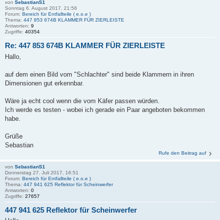
von
SebastianS1
Sonntag 6. August 2017, 21:56
Forum:
Bereich für Entfallteile ( e.o.e )
Thema:
447 853 674B KLAMMER FÜR ZIERLEISTE
Antworten:
9
Zugriffe:
40354
Re: 447 853 674B KLAMMER FÜR ZIERLEISTE
Hallo,
auf dem einen Bild vom "Schlachter" sind beide Klammern in ihren
Dimensionen gut erkennbar.
Wäre ja echt cool wenn die vom Käfer passen würden.
Ich werde es testen - wobei ich gerade ein Paar angeboten bekommen
habe.
Grüße
Sebastian
Rufe den Beitrag auf
von
SebastianS1
Donnerstag 27. Juli 2017, 16:51
Forum:
Bereich für Entfallteile ( e.o.e )
Thema:
447 941 625 Reflektor für Scheinwerfer
Antworten:
0
Zugriffe:
27657
447 941 625 Reflektor für Scheinwerfer