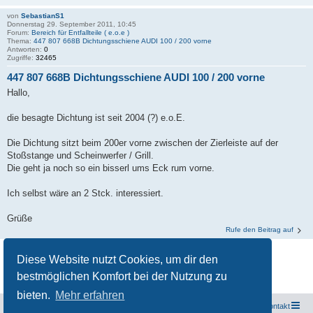
von
SebastianS1
Donnerstag 29. September 2011, 10:45
Forum:
Bereich für Entfallteile ( e.o.e )
Thema:
447 807 668B Dichtungsschiene AUDI 100 / 200 vorne
Antworten:
0
Zugriffe:
32465
447 807 668B Dichtungsschiene AUDI 100 / 200 vorne
Hallo,
die besagte Dichtung ist seit 2004 (?) e.o.E.
Die Dichtung sitzt beim 200er vorne zwischen der Zierleiste auf der
Stoßstange und Scheinwerfer / Grill.
Die geht ja noch so ein bisserl ums Eck rum vorne.
Ich selbst wäre an 2 Stck. interessiert.
Grüße
Rufe den Beitrag auf
Diese Website nutzt Cookies, um dir den
Die Suche ergab 5 Treffer • Seite
1
von
1
bestmöglichen Komfort bei der Nutzung zu
bieten.
Mehr erfahren
Freunde des Audi Typ 44 e.V.
Foren-Übersicht
Kontakt