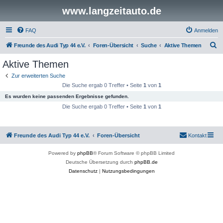
www.langzeitauto.de
FAQ
Anmelden
S
Freunde des Audi Typ 44 e.V.
Foren-Übersicht
Suche
Aktive Themen
u
Aktive Themen
c
Zur erweiterten Suche
h
Die Suche ergab 0 Treffer • Seite
1
von
1
e
Es wurden keine passenden Ergebnisse gefunden.
Die Suche ergab 0 Treffer • Seite
1
von
1
Freunde des Audi Typ 44 e.V.
Foren-Übersicht
Kontakt
Powered by
phpBB
® Forum Software © phpBB Limited
Deutsche Übersetzung durch
phpBB.de
Datenschutz
|
Nutzungsbedingungen