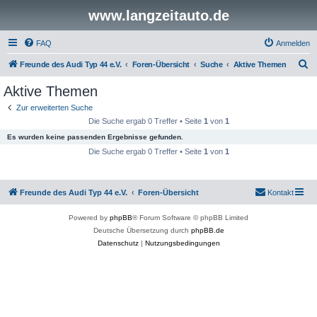
www.langzeitauto.de
FAQ
Anmelden
S
Freunde des Audi Typ 44 e.V.
Foren-Übersicht
Suche
Aktive Themen
u
Aktive Themen
c
Zur erweiterten Suche
h
Die Suche ergab 0 Treffer • Seite
1
von
1
e
Es wurden keine passenden Ergebnisse gefunden.
Die Suche ergab 0 Treffer • Seite
1
von
1
Freunde des Audi Typ 44 e.V.
Foren-Übersicht
Kontakt
Powered by
phpBB
® Forum Software © phpBB Limited
Deutsche Übersetzung durch
phpBB.de
Datenschutz
|
Nutzungsbedingungen