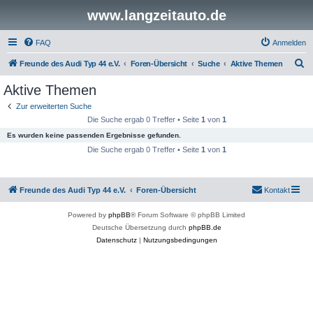
www.langzeitauto.de
FAQ
Anmelden
S
Freunde des Audi Typ 44 e.V.
Foren-Übersicht
Suche
Aktive Themen
u
Aktive Themen
c
Zur erweiterten Suche
h
Die Suche ergab 0 Treffer • Seite
1
von
1
e
Es wurden keine passenden Ergebnisse gefunden.
Die Suche ergab 0 Treffer • Seite
1
von
1
Freunde des Audi Typ 44 e.V.
Foren-Übersicht
Kontakt
Powered by
phpBB
® Forum Software © phpBB Limited
Deutsche Übersetzung durch
phpBB.de
Datenschutz
|
Nutzungsbedingungen