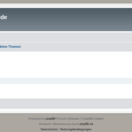
.de
ktive Themen
Powered by
phpBB
® Forum Software © phpBB Limited
Deutsche Übersetzung durch
phpBB.de
Datenschutz
|
Nutzungsbedingungen