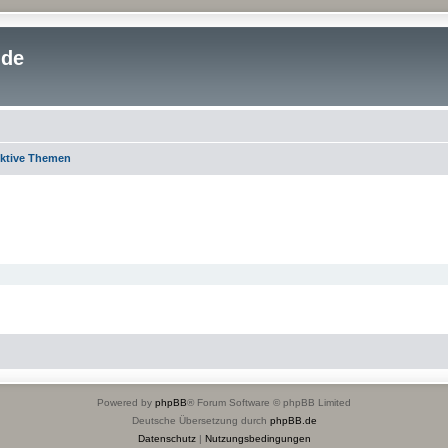
.de
ktive Themen
Powered by
phpBB
® Forum Software © phpBB Limited
Deutsche Übersetzung durch
phpBB.de
Datenschutz
|
Nutzungsbedingungen