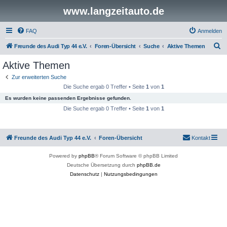
www.langzeitauto.de
FAQ
Anmelden
S
Freunde des Audi Typ 44 e.V.
Foren-Übersicht
Suche
Aktive Themen
u
Aktive Themen
c
Zur erweiterten Suche
h
Die Suche ergab 0 Treffer • Seite
1
von
1
e
Es wurden keine passenden Ergebnisse gefunden.
Die Suche ergab 0 Treffer • Seite
1
von
1
Freunde des Audi Typ 44 e.V.
Foren-Übersicht
Kontakt
Powered by
phpBB
® Forum Software © phpBB Limited
Deutsche Übersetzung durch
phpBB.de
Datenschutz
|
Nutzungsbedingungen