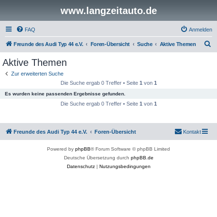
www.langzeitauto.de
FAQ
Anmelden
S
Freunde des Audi Typ 44 e.V.
Foren-Übersicht
Suche
Aktive Themen
u
Aktive Themen
c
Zur erweiterten Suche
h
Die Suche ergab 0 Treffer • Seite
1
von
1
e
Es wurden keine passenden Ergebnisse gefunden.
Die Suche ergab 0 Treffer • Seite
1
von
1
Freunde des Audi Typ 44 e.V.
Foren-Übersicht
Kontakt
Powered by
phpBB
® Forum Software © phpBB Limited
Deutsche Übersetzung durch
phpBB.de
Datenschutz
|
Nutzungsbedingungen